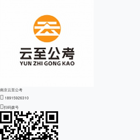
南京云至公考

18915926310

扫码拨号