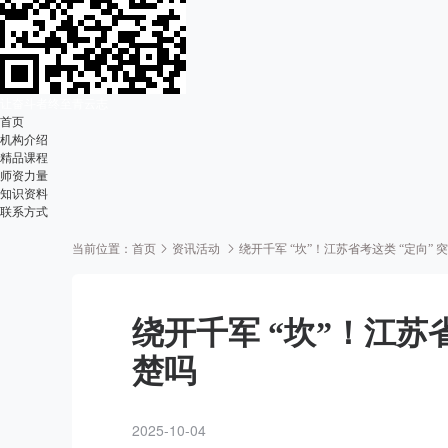
让奋斗者终至青云志
首页
机构介绍
精品课程
师资力量
知识资料
联系方式
当前位置：
首页
资讯活动
绕开千军 “坎”！江苏省考这类 “定向”
绕开千军 “坎”！江苏
楚吗
2025-10-04