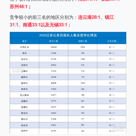
苏州
48:1
；
竞争较小的前三名的地区分别为：
连云港
28:1
、镇江
31:1
、南通
33:1
以及无锡
33:1
；