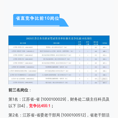
省直竞争比前10岗位
前三名岗位
：
第
1
名：江苏省
-
省
[1000100029]
，财务处二级主任科员及
以下
[04]
，
竞争比
455:1
；
第
2
名：江苏省
-
省委老干部局
[1000100512]
，省老干部活