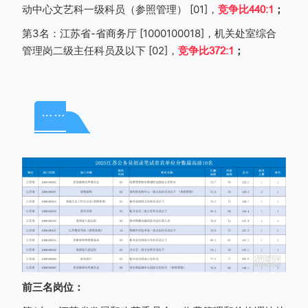
动中心文艺科一级科员（参照管理）
[01]
，
竞争比
440:1
；
第
3
名：江苏省
-
省商务厅
[1000100018]
，机关处室综合
管理岗二级主任科员及以下
[02]
，
竞争比
372:1
；
……
前三名岗位：