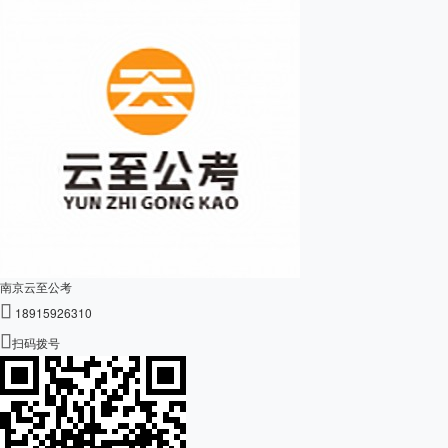
南京云至公考

18915926310

扫码拨号