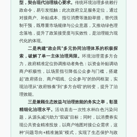
型，契合现代治理核心要求。
传统环境治理多依赖行
政命令，易引发抵触；此次政府立足服务定位，通过
对接商户、补贴成本、指引消费等激励举措，替代强
制干预，既尊重市场规律与公众意愿，又推动绿色理
念落地，提升了政策接受度与实效性，是治理能力现
代化的体现。
二是构建“政企民”多元协同治理体系的积极探
索，破解了单一主体治理局限。
环境治理需多方合
力，政府精准定位协调推动者角色：以资金补贴调动
商户积极性，以场景指引降低公众参与门槛，搭建
起“政府搭台、商户唱戏、公众参与”的协同框架，实
现治理从“政府独奏”到“多方合唱”的转变，提升了治
理效能。
三是兼顾生态效益与治理效能的务实之举，彰显
精细化治理水平。
活动直击一次性水杯白色污染问
题，从源头减污助力“双碳”目标；同时，以消费券实
现公共资金精准投放，以商户地图对接公众需求，这
种“问题导向+精准施策”模式，实现了生态保护与政