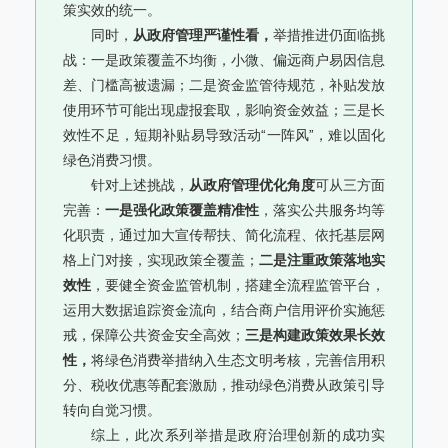
策实效的统一。
同时，
从政府管理严谨性看，
举措推进仍面临挑
战：一是政策覆盖不均衡，小微、偏远商户易因信息
差、门槛高被遗漏；二是资金监管待规范，补贴发放
使用环节可能出现虚报套取，影响资金效益；三是长
效性不足，短期补贴易导致活动“一阵风”，难以固化
绿色消费习惯。
针对上述挑战，
从政府管理优化角度
可从三方面
完善：
一是强化政策覆盖精准性
，落实公共服务均等
化职责，通过加大宣传帮扶、简化流程、依托基层网
格上门对接，实现政策全覆盖；
二是注重政策落地实
效性
，要健全资金监管机制，搭建全流程监管平台，
运用大数据追踪资金流向，结合商户信用评价实施惩
戒，保障公共资金安全高效；
三是构建政策效果长效
性，
将绿色消费举措纳入生态文明考核，完善信用积
分、税收优惠等配套激励，推动绿色消费从政策引导
转向自觉习惯。
综上，此次系列举措是政府治理创新的成功实