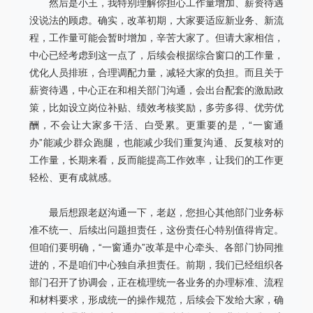
然后是小王，我特别理解你担心工作量增加、薪资待遇
没说法的顾虑。确实，改革初期，大家要适应新业务、新流
程，工作量可能会暂时增加，辛苦大家了。但请大家相信，
中心已经考虑到这一点了，后续会根据综合窗口的工作量，
优化人员排班，合理调配力量，减轻大家的负担。而且关于
薪资待遇，中心正在和相关部门沟通，会出台配套的激励政
策，比如设立岗位补贴、绩效考核奖励，多劳多得、优劳优
酬，不会让大家多干活、白受累。更重要的是，“一窗通
办”能减少群众跑腿，也能减少我们重复沟通、反复核对的
工作量，长期来看，反而能提高工作效率，让我们的工作更
轻松、更有成就感。
最后想跟老赵沟通一下，老赵，您担心其他部门业务标
准不统一、后续出问题担责任，这份责任心特别值得肯定。
但咱们要明确，“一窗通办”改革是中心牵头、各部门协同推
进的，不是咱们中心独自承担责任。前期，我们已经组织各
部门召开了协调会，正在梳理统一各业务的办理标准、流程
和材料要求，形成统一的操作规范，后续会下发给大家，确