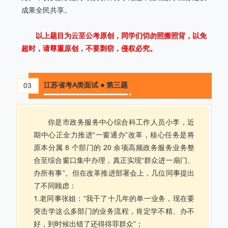
成果全民共享。
以上题目为云至公考原创，同学们切勿照搬照背，以免
超时，请尊重原创，不要剽窃，侵权必究。
江苏省考A类面试 ● 第三题
03
你是市政务服务中心综合科工作人员小李，近
期中心正全力推进“一窗通办”改革，核心任务是将
原本分属 8 个部门的 20 余项高频政务服务业务整
合至综合窗口集中办理，真正实现“群众进一扇门、
办所有事”。但在改革推进部署会上，几位同事提出
了不同顾虑：
1.老同事张姐：“我干了十几年的单一业务，现在要
突击学这么多部门的业务流程，肯定学不精、办不
好，到时候出错了还得得罪群众”；