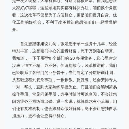
是一次大调整，大家有担心、有疑问都很正常。但我也想跟
大家好好聊聊，这些顾虑其实都有解决办法，咱们换个角度
看，这次改革不仅是为了方便群众，更是咱们提升自身、优
化工作的好机会，不利于改革推进的想法咱们一起慢慢解
开。
首先想跟张姐说几句，张姐您干单一业务十几年，经验
特别丰富，这是咱们中心的宝贵财富，您千万别妄自菲薄。
我知道，一下子要学8 个部门的 20 多项业务，您心里肯定
没底，怕学不精、办不好。但请您放心，改革推进前，我们
已经联系了各部门的业务骨干，专门制定了分层培训计划，
从基础流程到复杂事项，一步步教、反复练，还会安排专人
一对一帮扶，直到大家熟练掌握为止。而且咱们会编制简易
操作手册、常见问题手册，办事时随时可以查阅，不会让您
因为业务不熟练而出错。退一步说，就算偶尔有小疏漏，咱
们还有复核机制，也会跟群众做好解释，绝不会让您独自承
担压力，更不会让您得罪群众。