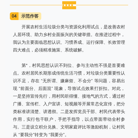
04
示范作答
开展农村生活垃圾分类与资源化利用试点，是改善农村
人居环境、助力乡村全面振兴的关键举措。在推进过程中，
我认为主要面临思想认识、习惯养成、运行保障、长效管理
四大难点，必须精准施策、系统破解。
第*，村民思想认识不到位、参与主动性不强是首要难
点。农村居民长期形成传统生活习惯，对垃圾分类重要性认
识不足，存在 “无所谓、嫌麻烦、不会分” 等问题，容易出
现 “前面分、后面混” 现象，导致试点效果打折扣。对此，
一是坚持宣传先行，用村民听得懂、接地气的方式，通过村
广播、宣传栏、入户宣讲、短视频等开展常态化宣传，把分
类标准讲清楚、讲透彻。二是发挥党员干部、村民代表带头
作用，实行包干联户，手把手指导，以点带面带动全村参
与。三是设立积分兑换、文明家庭评比等激励机制，让村民
从 “要我分”转变为 “我要分”。