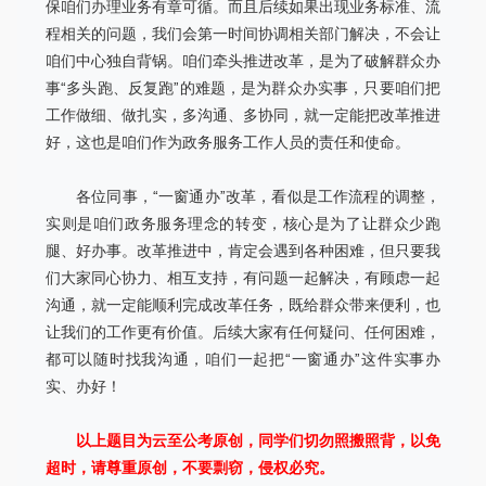
保咱们办理业务有章可循。而且后续如果出现业务标准、流
程相关的问题，我们会第一时间协调相关部门解决，不会让
咱们中心独自背锅。咱们牵头推进改革，是为了破解群众办
事“多头跑、反复跑”的难题，是为群众办实事，只要咱们把
工作做细、做扎实，多沟通、多协同，就一定能把改革推进
好，这也是咱们作为政务服务工作人员的责任和使命。
各位同事，“一窗通办”改革，看似是工作流程的调整，
实则是咱们政务服务理念的转变，核心是为了让群众少跑
腿、好办事。改革推进中，肯定会遇到各种困难，但只要我
们大家同心协力、相互支持，有问题一起解决，有顾虑一起
沟通，就一定能顺利完成改革任务，既给群众带来便利，也
让我们的工作更有价值。后续大家有任何疑问、任何困难，
都可以随时找我沟通，咱们一起把“一窗通办”这件实事
办
实、办好！
以上题目为云至公考原创，同学们切勿照搬照背，以免
超时，请尊重原创，不要剽窃，侵权必究。