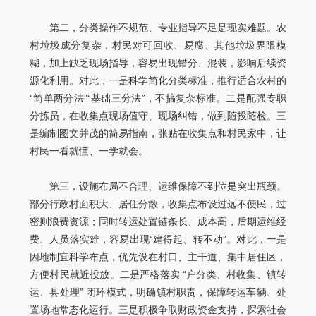
第二，分类操作不规范、专业指导不足是现实难题。农
村垃圾成分复杂，村民对可回收、易腐、其他垃圾界限模
糊，加上缺乏现场指导，容易出现错分、混装，影响后续资
源化利用。对此，一是科学简化分类标准，推行适合农村的
“简单两分法”“基础三分法”，不搞复杂标准。二是配强专职
分拣员，在收集点现场值守、现场纠错，做到随投随检。三
是编制图文并茂的简易指南，张贴在收集点和村民家中，让
村民一看就懂、一学就会。
第三，设施布局不合理、运维保障不到位是突出瓶颈。
部分行政村面积大、居住分散，收集点布设过远不便民，过
密则浪费资源；同时转运处置链条长、成本高，后期运维经
费、人员落实难，容易出现“建得起、转不动”。对此，一是
因地制宜科学布点，优先设在村口、主干道、集中居住区，
方便村民就近投放。二是严格落实 “户分类、村收集、镇转
运、县处理” 闭环模式，明确镇村职责，保障转运车辆、处
置场地常态化运行。三是积极争取财政资金支持，探索社会