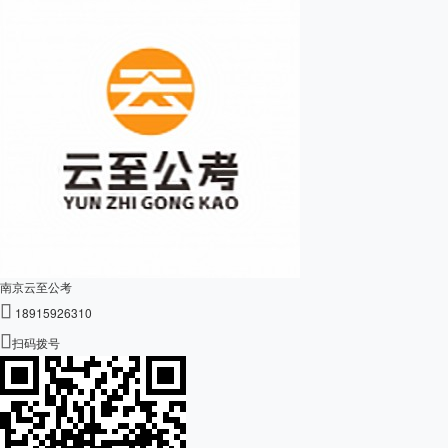
南京云至公考

18915926310

扫码拨号