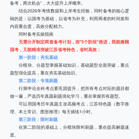
备考，两次机会”，大大提升上岸概率。
结合2026年考情数据和上岸考生经验，同时备考的核心逻
辑的是：以国考为基础，以省考为补充，利用两者的时间差和
内容重合度，高效分配精力。
同时备考实操指南
无需分开制定两套备考计划，按“5个阶段”推进，既能兼顾
国考，又能精准突破江苏省考特色，省时高效：
第一阶段：夯实基础
分模块、分题型掌握基础知识，基础题型全面突破，重点
题型强化提高，重在夯实基础知识。
第二阶段：专项刷题
行测申论全科考点要巩固提升，把所有考点对应的题目都
做一遍，严选历年真题刷题强化学习，重在掌握所有题型。
可以用国考历年真题主攻高频考点，江苏特色题（数字推
理、本土常识、图形推理）每天插练1小时。
第三阶段：限时刷题
在第二阶段的基础上，分模块限时刷题，重在提高解题速
度。