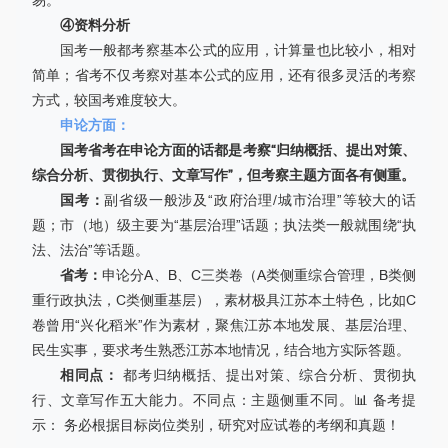
易。
④资料分析
国考一般都考察基本公式的应用，计算量也比较小，相对
简单；省考不仅考察对基本公式的应用，还有很多灵活的考察
方式，较国考难度较大。
申论方面：
国考省考在申论方面的话都是考察“归纳概括、提出对策、
综合分析、贯彻执行、文章写作”，但考察主题方面各有侧重。
国考：
副省级一般涉及“政府治理/城市治理”等较大的话
题；市（地）级主要为“基层治理”话题；执法类一般就围绕“执
法、法治”等话题。
省考：
申论分A、B、C三类卷（A类侧重综合管理，B类侧
重行政执法，C类侧重基层），素材极具江苏本土特色，比如C
卷曾用“兴化稻米”作为素材，聚焦江苏本地发展、基层治理、
民生实事，要求考生熟悉江苏本地情况，结合地方实际答题。
相同点：
都考归纳概括、提出对策、综合分析、贯彻执
行、文章写作五大能力。不同点：主题侧重不同。📊 备考提
示： 务必根据目标岗位类别，研究对应试卷的考纲和真题！