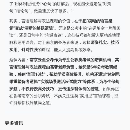
了‘用体制思维找中心句’的讲解后，现在能快速定位‘对策
句’‘结论句’，做题速度快了很多。”
把“模糊的语言感
其实，言语理解与表达课程的价值，在于
觉”变成“清晰的解题逻辑”
。无论是公考中的“选词填空”“片段阅
读”，还是日常中的“沟通表达”，这些技巧都能帮人更精准地理
师资扎实、技巧
解和运用语言。对于南京的备考者来说，选择
实用、针对性强
的课程，能大大提高备考效率。
南京云至公考作为专注公职类考试的培训机构，其
延伸内容：
言语理解与表达课程由葛蓉老师负责，她凭借6年公考教研经
验，独创“言语18技”，帮助学员高效提升。机构还通过“体制思
维重塑备考逻辑”“实战场景激活应试能力”等体系，为考生保驾
护航，不仅传授高分技巧，更传递深耕体制的智慧
。如果你正
在备考南京的公职考试，不妨关注这类“实用型”言语课程，或
许能帮你找到破局之道。
更多资讯