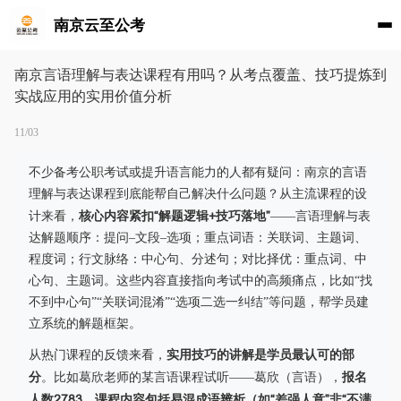
南京云至公考
南京言语理解与表达课程有用吗？从考点覆盖、技巧提炼到
实战应用的实用价值分析
11/03
不少备考公职考试或提升语言能力的人都有疑问：南京的言语
理解与表达课程到底能帮自己解决什么问题？从主流课程的设
核心内容紧扣“解题逻辑+技巧落地”
计来看，
——言语理解与表
达解题顺序：提问–文段–选项；重点词语：关联词、主题词、
程度词；行文脉络：中心句、分述句；对比择优：重点词、中
心句、主题词。这些内容直接指向考试中的高频痛点，比如“找
不到中心句”“关联词混淆”“选项二选一纠结”等问题，帮学员建
立系统的解题框架。
实用技巧的讲解是学员最认可的部
从热门课程的反馈来看，
分
报名
。比如葛欣老师的某言语课程试听——葛欣（言语），
人数2783，课程内容包括易混成语辨析（如“差强人意”非“不满