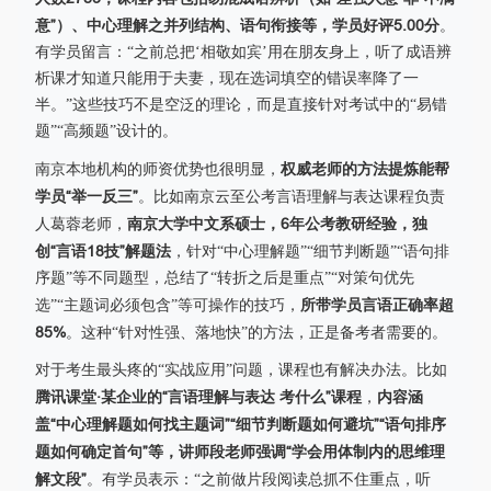
意”）、中心理解之并列结构、语句衔接等，学员好评5.00分
。
有学员留言：“之前总把‘相敬如宾’用在朋友身上，听了成语辨
析课才知道只能用于夫妻，现在选词填空的错误率降了一
半。”这些技巧不是空泛的理论，而是直接针对考试中的“易错
题”“高频题”设计的。
权威老师的方法提炼能帮
南京本地机构的师资优势也很明显，
学员“举一反三”
。比如南京云至公考言语理解与表达课程负责
南京大学中文系硕士，6年公考教研经验，独
人葛蓉老师，
创“言语18技”解题法
，针对“中心理解题”“细节判断题”“语句排
序题”等不同题型，总结了“转折之后是重点”“对策句优先
所带学员言语正确率超
选”“主题词必须包含”等可操作的技巧，
85%
。这种“针对性强、落地快”的方法，正是备考者需要的。
对于考生最头疼的“实战应用”问题，课程也有解决办法。比如
腾讯课堂·某企业的“言语理解与表达 考什么”课程
内容涵
，
盖“中心理解题如何找主题词”“细节判断题如何避坑”“语句排序
题如何确定首句”等，讲师段老师强调“学会用体制内的思维理
解文段”
。有学员表示：“之前做片段阅读总抓不住重点，听