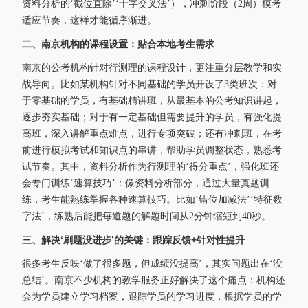
资料分析的‘截位直除’‘十字交叉法’），冲刺阶段（2周）模考
适应节奏，这样才能循序渐进。
二、南京机构的课程设置：贴合本地考生需求
南京的公考机构针对行测理的课程设计，更注重分层教学和实
战导向。比如某机构针对不同基础的学员开设了3类班次：对
于零基础的学员，有基础精讲班，从最基本的公考知识讲起，
逐步夯实基础；对于有一定基础但需要提升的学员，有强化提
高班，深入讲解重点难点，进行专项突破；还有冲刺班，在考
前进行模拟考试和知识点的串讲，帮助学员调整状态，熟悉考
试节奏。其中，资料分析作为行测理的‘得分重点’，强化班还
会专门训练‘速算技巧’：像资料分析部分，通过大量真题训
练，考生能熟练掌握各种速算技巧。比如‘错位加减法’‘特征数
字法’，练熟后能把每道题的解题时间从2分钟缩短到40秒。
三、解决‘刷题没进步’的关键：跟踪反馈+针对性提升
很多考生反映‘做了很多题，但成绩没提高’，其实问题出在‘没
总结’。南京不少机构的教学服务正好解决了这个痛点：机构还
会为学员建立学习档案，跟踪学员的学习进度，根据学员的学