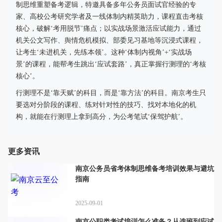
制思维重塑备考逻辑，特邀具备多年公务员面试官经验的专
家、高校公考研究学者及一线体制内精英助力，课程直击考核
核心，破解‘考用脱节’痛点；以实战场景激活应试能力，通过
机关公文写作、舆情危机模拟、部委见习基地等沉浸式课程，
让考生‘未进机关，先练本领’。这种‘体制内视角’+‘实战场
景’的课程，能帮考生跳出‘应试套路’，真正掌握行测理的‘考核
核心’。
行测理不是‘靠天赋’的科目，而是‘靠方法’的科目。南京考生只
要选对分阶段的课程、练对针对性的技巧、找对本地化的机
构，就能在行测理上拿到高分，为公考笔试‘保驾护航’。
更多资讯
南京公务员省考体制思维备考培训效果与避坑
指南
2025-09-01
南京公职类考试培训怎么准备？从选班到应试