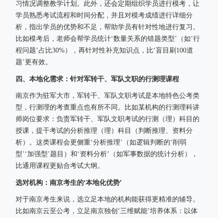
习情况调整教学计划。此外，还会定期组织学员进行模考，让
学员熟悉考试流程和时间分配，并且对模考成绩进行详细分
析，指出学员的优势和不足，帮助学员有针对性地进行复习。
比如模考后，老师会帮学员统计‘数量关系的错题类型’（如‘行
程问题’占比30%），再针对性补充知识点，比‘盲目刷100道
题’更有效。
四、本地化需求：针对军转干、军队文职的行测理课程
南京作为驻军大市，军转干、军队文职考试是本地特色公考类
型，行测理的考查重点也有所不同。比如某机构的行测理科讲
师岗位要求：负责军转干、军队文职考试的行测（理）科目的
授课，提干考试的分析推理（理）科目（判断推理、资料分
析）。这类课程会更侧重‘分析推理’（如逻辑判断的‘削弱
型’‘加强型’题目）和‘资料分析’（如军事数据的统计分析），
比通用课程更贴合考试大纲。
选对机构：南京考生的‘本地化优势’
对于南京考生来说，选立足本地的机构能获得更精准的辅导。
比如南京云至公考，立足南京独创‘三维赋能’培养体系：以体